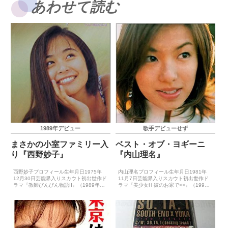
あわせて読む
1989年デビュー
歌手デビューせず
まさかの小室ファミリー入
ベスト・オブ・ヨギーニ
り『西野妙子』
『内山理名』
西野妙子プロフィール生年月日1975年
内山理名プロフィール生年月日1981年
12月30日芸能界入りスカウト初出世作ド
11月7日芸能界入りスカウト初出世作ド
ラマ『教師びんびん物語II』（1989年4
ラマ『美少女H 彼のお家で××』（1998
月）CDデビュー1989年8月10日（WANT
年7月）CDデビュー－主要音楽祭受賞歴
YOU!）※『たえこ&ゴメンドーKIDS』
（最優秀新人賞）－主要音楽祭受賞歴
名義1990年6月25日（A級...
（大賞）－ゴールデン・アロー賞受賞歴
－主要映画賞受...