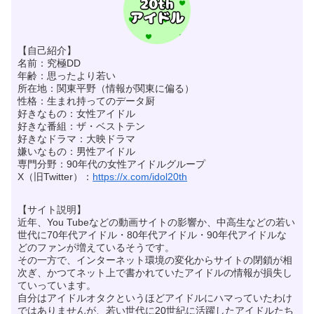
【自己紹介】
名前：究極DD
年齢：思ったより若い
所在地：関東平野（情報が関東に偏る）
性格：生まれ持ってのデータ厨
好きなもの：女性アイドル
好きな番組：ザ・ベストテン
好きなドラマ：大映ドラマ
嫌いなもの：男性アイドル
専門分野：90年代の女性アイドルグループ
X（旧Twitter）：
https://x.com/idol20th
【サイト説明】
近年、You Tubeなどの動画サイトの影響か、中高生などの若い
世代に70年代アイドル・80年代アイドル・90年代アイドルな
どのファンが増えているそうです。
その一方で、インターネット環境の変化からサイトの閉鎖が相
次ぎ、かつてネット上で書かれていたアイドルの情報が損失し
ていっています。
自分はアイドルオタクというほどアイドルにハマっていたわけ
ではありませんが、若い世代に20世紀に活躍したアイドルたち