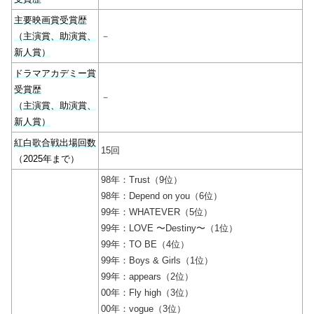
主要映画賞受賞歴
（主演賞、助演賞、
－
新人賞）
ドラマアカデミー賞
受賞歴
－
（主演賞、助演賞、
新人賞）
紅白歌合戦出場回数
15回
（2025年まで）
98年：Trust（9位）
98年：Depend on you（6位）
99年：WHATEVER（5位）
99年：LOVE 〜Destiny〜（1位）
99年：TO BE（4位）
99年：Boys & Girls（1位）
99年：appears（2位）
00年：Fly high（3位）
00年：vogue（3位）