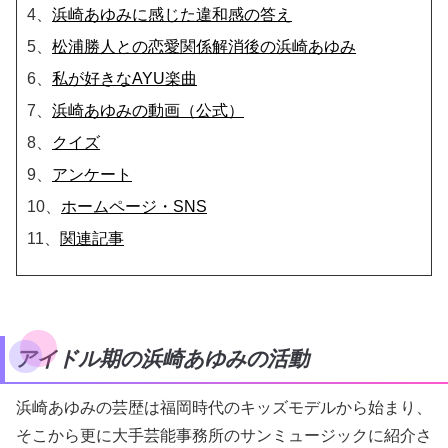
4、
浜崎あゆみに感じた違和感の答え
5、
松浦勝人との恋愛関係解消後の浜崎あゆみ
6、
私が好きなAYU楽曲
7、
浜崎あゆみの動画（公式）
8、
クイズ
9、
アンケート
10、
ホームページ・SNS
11、
関連記事
アイドル期の浜崎あゆみの活動
浜崎あゆみの芸歴は福岡時代のキッズモデルから始まり、
そこから更に大手芸能事務所のサンミュージックに紹介さ