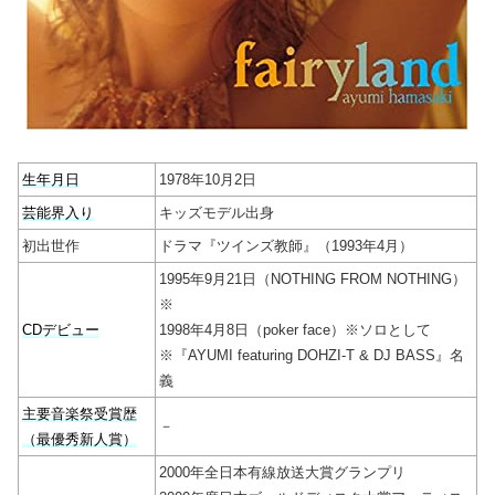
生年月日
1978年10月2日
芸能界入り
キッズモデル出身
初出世作
ドラマ『ツインズ教師』（1993年4月）
1995年9月21日（NOTHING FROM NOTHING）
※
CDデビュー
1998年4月8日（poker face）※ソロとして
※『AYUMI featuring DOHZI-T & DJ BASS』名
義
主要音楽祭受賞歴
－
（最優秀新人賞）
2000年全日本有線放送大賞グランプリ