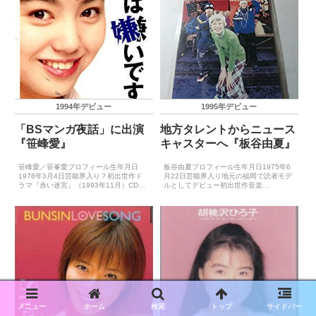
1994年デビュー
1995年デビュー
「BSマンガ夜話」に出演
地方タレントからニュース
『笹峰愛』
キャスターへ『板谷由夏』
笹峰愛／笹峯愛プロフィール生年月日
板谷由夏プロフィール生年月日1975年6
1978年3月4日芸能界入り？初出世作ド
月22日芸能界入り地元の福岡で読者モデ
ラマ『赤い迷宮』（1993年11月）CDデ
ルとしてデビュー初出世作音楽
ビュー1994年2月16日（ひとりぼっちの
『SO.TA.I』（1995年4月）CDデビュー
Birthday）主要音楽祭受賞歴（最優秀新
1995年4月21日（SO.TA.I）※SOUTH
人賞）－主要音楽祭受賞歴（大賞）－ゴ
END×YUKAとして主要音楽祭受...
ー...
メニュー
ホーム
検索
トップ
サイドバー