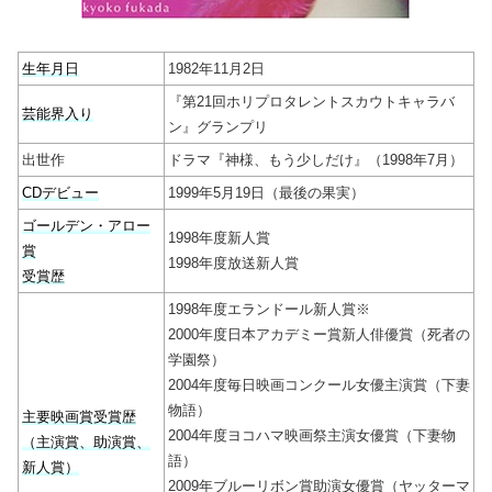
生年月日
1982年11月2日
『第21回ホリプロタレントスカウトキャラバ
芸能界入り
ン』グランプリ
出世作
ドラマ『神様、もう少しだけ』（1998年7月）
CDデビュー
1999年5月19日（最後の果実）
ゴールデン・アロー
1998年度新人賞
賞
1998年度放送新人賞
受賞歴
1998年度エランドール新人賞※
2000年度日本アカデミー賞新人俳優賞（死者の
学園祭）
2004年度毎日映画コンクール女優主演賞（下妻
物語）
主要映画賞受賞歴
2004年度ヨコハマ映画祭主演女優賞（下妻物
（主演賞、助演賞、
語）
新人賞）
2009年ブルーリボン賞助演女優賞（ヤッターマ