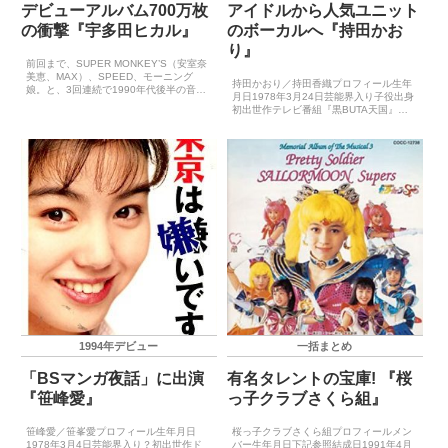
デビューアルバム700万枚
アイドルから人気ユニット
の衝撃『宇多田ヒカル』
のボーカルへ『持田かお
り』
前回まで、SUPER MONKEY’S（安室奈
美恵、MAX）、SPEED、モーニング
持田かおり／持田香織プロフィール生年
娘。と、3回連続で1990年代後半の音楽
月日1978年3月24日芸能界入り子役出身
シーンを席巻したアイドル／アーティス
初出世作テレビ番組『黒BUTA天国』
トの記事を書いてきましたが、今回はこ
（1993年4月）CDデビュー1993年7月
の時代を語る上で絶対に欠かせない1人
10日（あなたにお願い申し上げます。）
の女性ア...
※黒BUTAオールスターズとして1993年
1...
1994年デビュー
一括まとめ
「BSマンガ夜話」に出演
有名タレントの宝庫! 『桜
『笹峰愛』
っ子クラブさくら組』
笹峰愛／笹峯愛プロフィール生年月日
桜っ子クラブさくら組プロフィールメン
1978年3月4日芸能界入り？初出世作ド
バー生年月日下記参照結成日1991年4月