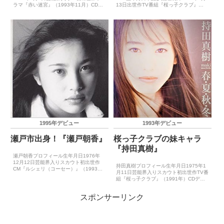
ラマ『赤い迷宮』（1993年11月）CDデ
13日出世作TV番組『桜っ子クラブ』
ビュー1994年2月16日（ひとりぼっちの
（1991年）CDデビュー1992年11月25
Birthday）主要音楽祭受賞歴（最優秀新
日（なにがなんでも）ゴールデン・アロ
人賞）－主要音楽祭受賞歴（大賞）－ゴ
ー賞受賞歴2002年度映画賞（菅野美穂）
ー...
主要映...
1995年デビュー
1993年デビュー
瀬戸市出身！『瀬戸朝香』
桜っ子クラブの妹キャラ
『持田真樹』
瀬戸朝香プロフィール生年月日1976年
12月12日芸能界入りスカウト初出世作
持田真樹プロフィール生年月日1975年1
CM『ルシェリ（コーセー）』（1993年
月11日芸能界入りスカウト初出世作TV番
夏？）ドラマ『素晴らしきかな人生』
組『桜っ子クラブ』（1991年）CDデビ
（1993年7月）CDデビュー1995年7月
ュー1993年2月24日（そのままでいいわ
21日（夏色の「永遠」）主要音楽祭受賞
～フィールドの砂～）ゴールデン・アロ
歴（最優...
スポンサーリンク
ー賞受賞歴－主要映画賞受賞歴（主演
賞、助演...