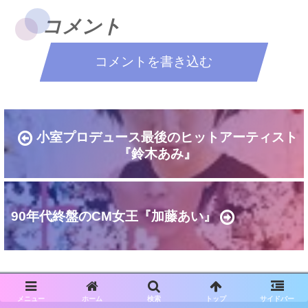
コメント
コメントを書き込む
小室プロデュース最後のヒットアーティスト
『鈴木あみ』
90年代終盤のCM女王『加藤あい』
メニュー
ホーム
検索
トップ
サイドバー