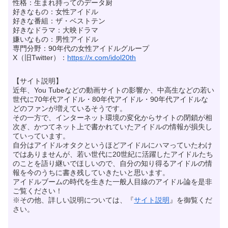
性格：生まれ持ってのデータ厨
好きなもの：女性アイドル
好きな番組：ザ・ベストテン
好きなドラマ：大映ドラマ
嫌いなもの：男性アイドル
専門分野：90年代の女性アイドルグループ
X（旧Twitter）：
https://x.com/idol20th
【サイト説明】
近年、You Tubeなどの動画サイトの影響か、中高生などの若い
世代に70年代アイドル・80年代アイドル・90年代アイドルな
どのファンが増えているそうです。
その一方で、インターネット環境の変化からサイトの閉鎖が相
次ぎ、かつてネット上で書かれていたアイドルの情報が損失し
ていっています。
自分はアイドルオタクというほどアイドルにハマっていたわけ
ではありませんが、若い世代に20世紀に活躍したアイドルたち
のことを語り継いでほしいので、自分の知り得るアイドルの情
報を今のうちに書き残していきたいと思います。
アイドルブームの時代を生きた一般人目線のアイドル論を是非
ご覧ください！
※その他、詳しい説明については、『
サイト説明
』を御覧くだ
さい。