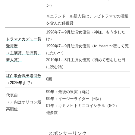
ン）
※エランドール新人賞はテレビドラマでの活躍
を含んだ俳優賞
1998年7～9月助演女優賞（神様、もう少しだ
ドラマアカデミー賞
け）
受賞歴
1999年7～9月助演女優賞（to Heart 〜恋して死
（主演賞、助演賞、
にたい〜）
新人賞）
2019年1～3月主演女優賞（初めて恋をした日
に読む話）
紅白歌合戦出場回数
0回
（2025年まで）
99年：最後の果実（4位）
代表曲
99年：イージーライダー（6位）
（）内はオリコン最
01年：キミノヒトミニコイシテル（8位）
高順位
他多数
スポンサーリンク