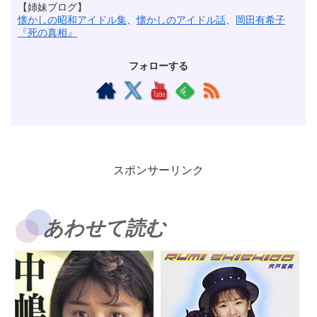
【姉妹ブログ】
懐かしの昭和アイドル集
、
懐かしのアイドル話
、
岡田有希子
『死の真相』
フォローする
スポンサーリンク
あわせて読む