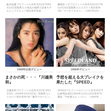
板谷由夏プロフィール生年月日1975年6
藤崎奈々子プロフィール生年月日1977年
月22日芸能界入り地元の福岡で読者モデ
12月19日芸能界入りスカウト初出世作
ルとしてデビュー初出世作音楽
CM『マツモトキヨシ』（1997年4月）
『SO.TA.I』（1995年4月）CDデビュー
CDデビュー2001年2月7日（東京
1995年4月21日（SO.TA.I）※SOUTH
LOVE）※※『ウリナリ!!』の企画で組ん
END×YUKAとして主要音楽祭受...
だ『黒幕&愛人』として主要音楽祭受賞
歴（最優...
1988年以前デビュー
1996年デビュー
まさかの死・・・『川越美
予想を超える大ブレイクを
和』
果たした『SPEED』
川越美和プロフィール生年月日1973年1
SPEEDプロフィールメンバー生年月日下
月3日（2008年4月22日没）芸能界入り
記参照結成日1995年11月11日出世作TV
スカウト初出世作CM『象印マホービン』
番組『THE夜もヒッパレ!』（1995年）
（1988年夏）CDデビュー1988年10月
CDデビュー1996年8月5日（BODY &
26日（Looking at You）主要音楽賞受賞
SOUL）主要音楽祭受賞歴（最優秀新人
歴（最優秀新人賞）－主要...
賞）－主要音楽祭受賞歴（大賞）...