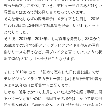
整った顔立ちに変化していき、デビュー当時のあどけない
雰囲気とはまるで別の見た目となっていきます。
そんな老化しらずの深田恭子にメディアも注目し、2016
年7月23日には2冊同時で写真集を発売しいぜれもヒット
となりました。
その後、2017年、2018年にも写真集を発売し、33歳から
35歳までの3年で5冊というグラビアアイドル並みの写真
集リリースを行うなど、再ブレイクと言っていいような状
況でCMなどにも引っ張りだことなります。
そして2019年には、『初めて恋をした日に読む話』でザ
テレビジョンドラマアカデミー賞における演技部門の賞を
およそ20年振りに受賞するに至ります。
しかも、通常はかつて主演していた人が時を経て助演に回
るパターンが多いのに、深田恭子の場合は、かつて助演部
門で賞を獲得し『初めて恋をした日に読む話』では主演部