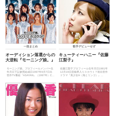
一括まとめ
歌手デビューせず
オーディション落選からの
キューティーハニー『佐藤
大逆転『モーニング娘。』
江梨子』
モーニング娘。プロフィールメンバー生
佐藤江梨子プロフィール生年月日1981年
年月日下記参照結成日1997年9月7日出
12月19日芸能界入りスカウト？初出世作
世作TV番組『ASAYAN』（1997年）CD
ドラマ『美少女H（海とリンゴ）』
デビュー1997年11月3日（愛の種）※イ
（1998年8月）CDデビュー－主要音楽祭
ンディーズ1998年1月28日（モーニング
受賞歴（最優秀新人賞）－主要音楽祭受
コーヒー）※メジャーゴールデン・ア...
賞歴（大賞）－ゴールデン・アロー賞受
賞歴－主要映画...