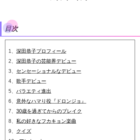
目次
1、
深田恭子プロフィール
2、
深田恭子の芸能界デビュー
3、
センセーショナルなデビュー
4、
歌手デビュー
5、
バラエティ進出
6、
意外なハマり役『ドロンジョ』
7、
30歳を過ぎてからのブレイク
8、
私の好きなフカキョン楽曲
9、
クイズ