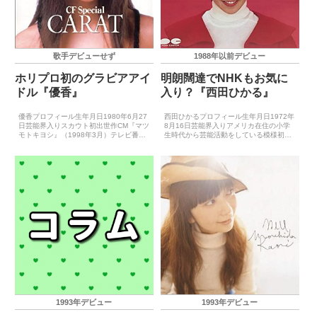
歌手デビューせず
1988年以前デビュー
ホリプロ初のグラビアアイ
明朗闊達でNHKもお気に
ドル『優香』
入り？『西田ひかる』
優香プロフィール生年月日1980年6月27
西田ひかるプロフィール生年月日1972年
日芸能界入りスカウト初出世作CM『マツ
8月16日芸能界入りアメリカ在住の小学
モトキヨシ』（1998年3月）テレビ番組
生時代から芸能活動をしている模様初出
『今夜は帰して!!』（1998年4月）CDデ
世作CM『日本エアシステム』（1988
ビュー1999年4月21日（CALLING）
年）CDデビュー1988年1月21日（ぼく
※NITROとして※ソロデビュー...
らのセディ）ゴールデン・アロー賞受賞
歴1990...
1993年デビュー
1993年デビュー