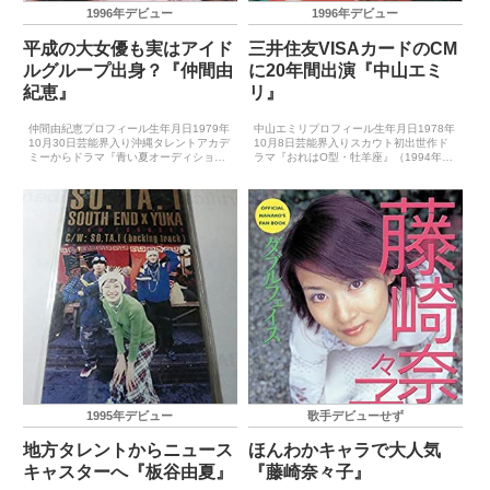
1996年デビュー
1996年デビュー
平成の大女優も実はアイド
三井住友VISAカードのCM
ルグループ出身？『仲間由
に20年間出演『中山エミ
紀恵』
リ』
仲間由紀恵プロフィール生年月日1979年
中山エミリプロフィール生年月日1978年
10月30日芸能界入り沖縄タレントアカデ
10月8日芸能界入りスカウト初出世作ド
ミーからドラマ『青い夏オーディショ
ラマ『おれはO型・牡羊座』（1994年10
ン』グランプリ初出世作ドラマ『青い
月）CM『ポカリスエット（大塚製薬）』
夏』（1994年10月）CDデビュー1996年
（1995年4月）CDデビュー1996年11月
6月24日（MOONLIGHT to DAYB...
21日（Private Eyes）主...
1995年デビュー
歌手デビューせず
地方タレントからニュース
ほんわかキャラで大人気
キャスターへ『板谷由夏』
『藤崎奈々子』