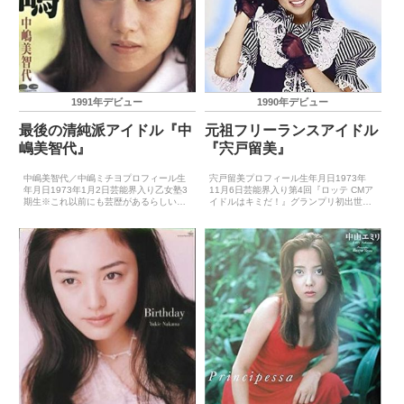
1991年デビュー
1990年デビュー
最後の清純派アイドル『中
元祖フリーランスアイドル
嶋美智代』
『宍戸留美』
中嶋美智代／中嶋ミチヨプロフィール生
宍戸留美プロフィール生年月日1973年
年月日1973年1月2日芸能界入り乙女塾3
11月6日芸能界入り第4回『ロッテ CMア
期生※これ以前にも芸歴があるらしいが
イドルはキミだ！』グランプリ初出世作
詳細不明初出世作TV番組『パラダイス
CM『ロッテ ビックコーン』（1990年5
GOGO』（1989年）CDデビュー1991年
月）CDデビュー1990年5月21日（コズ
1月30日（赤い花束）主要音楽祭受賞歴
ミック・ランデブー）主要音楽祭受賞歴
（最優...
（最...