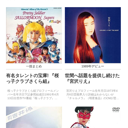
作ドラマ『おべんきょう』（1992年2
（1999年7月）CDデビュー－主要音楽祭
月）CDデビュー1995年8月2日（笑顔の
受賞歴（最優秀新人賞）－主要音楽祭受
予感） 主要音楽祭受賞歴（最優秀新人
賞歴（大賞）－ゴールデン・アロー賞受
賞）－主要音...
賞歴－主要映画賞受...
一括まとめ
1989年デビュー
有名タレントの宝庫! 『桜
世間へ話題を提供し続けた
っ子クラブさくら組』
『宮沢りえ』
桜っ子クラブさくら組プロフィールメン
宮沢りえプロフィール生年月日1973年4
バー生年月日下記参照結成日1991年4月
月6日芸能界入り詳細はわからないが
13日出世作TV番組『桜っ子クラブ』
『チャルメラ』（明星食品）のCMが芸能
（1991年）CDデビュー1992年11月25
界デビュー初出世作CM『三井のリハウス
日（なにがなんでも）ゴールデン・アロ
（三井不動産販売）』（1987年4月）CD
ー賞受賞歴2002年度映画賞（菅野美穂）
デビュー1989年9月15日（ドリームラッ
主要映...
シュ）...