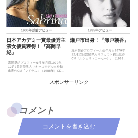
1988年以前デビュー
1995年デビュー
日本アカデミー賞最優秀主
瀬戸市出身！『瀬戸朝香』
演女優賞獲得！『高岡早
瀬戸朝香プロフィール生年月日1976年
紀』
12月12日芸能界入りスカウト初出世作
CM『ルシェリ（コーセー）』（1993年
夏？）ドラマ『素晴らしきかな人生』
高岡早紀プロフィール生年月日1972年
（1993年7月）CDデビュー1995年7月
12月3日芸能界入りキッズモデル出身初
21日（夏色の「永遠」）主要音楽祭受賞
出世作CM『マドラス』（1988年）CDデ
歴（最優...
ビュー1988年4月30日（真夜中のサブリ
ナ）ゴールデン・アロー賞受賞歴－主要
スポンサーリンク
映画賞受賞歴（主演賞、助演賞、新人
賞）199...
コメント
コメントを書き込む