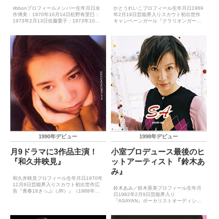
ribbonプロフィールメンバー生年月日永
かとうれいこプロフィール生年月日1969
作博美：1970年10月14日松野有里巳：
年2月19日芸能界入りスカウト初出世作
1973年2月13日佐藤愛子：1973年10月
キャンペーンガール『クラリオンガー
22日結成日1989年冬初出世作TV番組
ル』（1989年9月）CDデビュー1990年5
『パラダイスGOGO』（1988年）CDデ
月21日（LISTEN TO YOUR HEART）ゴ
ビュー1989年12月6日（...
ールデン・アロー賞受賞歴－主...
1990年デビュー
1998年デビュー
月9ドラマに3作品主演！
小室プロデュース最後のヒ
『和久井映見』
ットアーティスト『鈴木あ
み』
和久井映見プロフィール生年月日1970年
12月8日芸能界入りスカウト初出世作広
鈴木あみ／鈴木亜美プロフィール生年月
告『青春18きっぷ（JR）』（1988年
日1982年2月9日芸能界入り
夏）CDデビュー1990年1月1日（マイ・
『ASAYAN』ボーカリストオーディショ
ロンリィ・グッバイ・クラブ）主要音楽
ン・ファイナル出世作テレビ番組
祭受賞歴（最優秀新人賞）－主要音楽祭
『ASAYAN』（1998年2月）CDデビュー
受賞歴（...