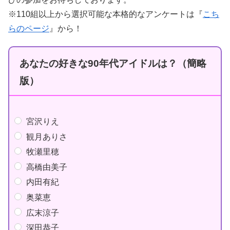
※110組以上から選択可能な本格的なアンケートは『
こち
らのページ
』から！
あなたの好きな90年代アイドルは？（簡略
版）
宮沢りえ
観月ありさ
牧瀬里穂
高橋由美子
内田有紀
奥菜恵
広末涼子
深田恭子