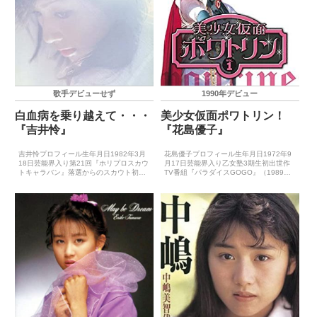
歌手デビューせず
1990年デビュー
白血病を乗り越えて・・・
美少女仮面ポワトリン！
『吉井怜』
『花島優子』
吉井怜プロフィール生年月日1982年3月
花島優子プロフィール生年月日1972年9
18日芸能界入り第21回『ホリプロスカウ
月17日芸能界入り乙女塾3期生初出世作
トキャラバン』落選からのスカウト初出
TV番組『パラダイスGOGO』（1989
世作ドラマ『仮面天使ロゼッタ』（1998
年）CDデビュー1990年2月21日（悲し
年7月）CDデビュー1999年4月21日
みに一番近い場所）主要音楽祭受賞歴
（CALLING）※NITROとして※ソロデ...
（最優秀新人賞）－主要音楽祭受賞歴
（大賞）－ゴ...