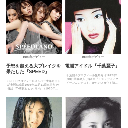
1998年7月1日（love the island）ゴー
ル...
1996年デビュー
1993年デビュー
予想を超える大ブレイクを
電脳アイドル『千葉麗子』
果たした『SPEED』
千葉麗子プロフィール生年月日1975年1
月8日芸能界入り第1回『ミスメディアク
SPEEDプロフィールメンバー生年月日下
イーンコンテスト』からのスカウト初出
記参照結成日1995年11月11日出世作TV
世作特撮ドラマ『恐竜戦隊ジュウレンジ
番組『THE夜もヒッパレ!』（1995年）
ャー』（1992年2月）CDデビュー1993
CDデビュー1996年8月5日（BODY &
年4月7日（クールな恋）※『オーロラ5
SOUL）主要音楽祭受賞歴（最優秀新人
人娘』と...
賞）－主要音楽祭受賞歴（大賞）...