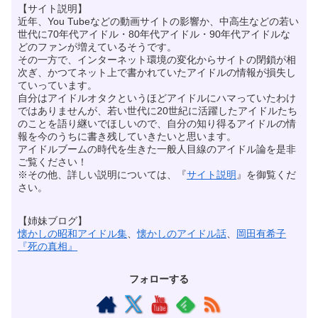
【サイト説明】
近年、You Tubeなどの動画サイトの影響か、中高生などの若い
世代に70年代アイドル・80年代アイドル・90年代アイドルな
どのファンが増えているそうです。
その一方で、インターネット環境の変化からサイトの閉鎖が相
次ぎ、かつてネット上で書かれていたアイドルの情報が損失し
ていっています。
自分はアイドルオタクというほどアイドルにハマっていたわけ
ではありませんが、若い世代に20世紀に活躍したアイドルたち
のことを語り継いでほしいので、自分の知り得るアイドルの情
報を今のうちに書き残していきたいと思います。
アイドルブームの時代を生きた一般人目線のアイドル論を是非
ご覧ください！
※その他、詳しい説明については、『
サイト説明
』を御覧くだ
さい。
【姉妹ブログ】
懐かしの昭和アイドル集
、
懐かしのアイドル話
、
岡田有希子
『死の真相』
フォローする