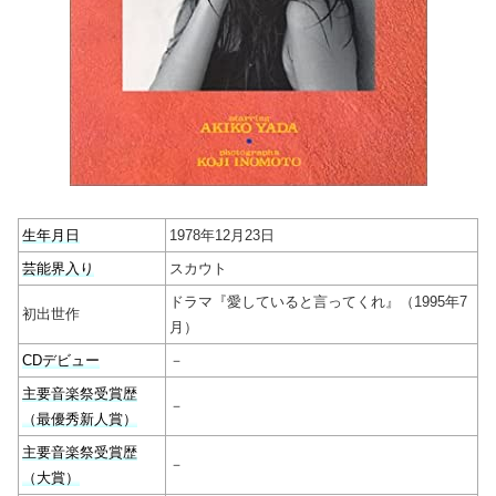
生年月日
1978年12月23日
芸能界入り
スカウト
ドラマ『愛していると言ってくれ』（1995年7
初出世作
月）
CDデビュー
－
主要音楽祭受賞歴
－
（最優秀新人賞）
主要音楽祭受賞歴
－
（大賞）