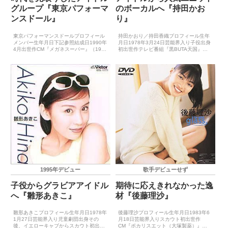
グループ『東京パフォーマ
のボーカルへ『持田かお
ンスドール』
り』
東京パフォーマンスドールプロフィール
持田かおり／持田香織プロフィール生年
メンバー生年月日下記参照結成日1990年
月日1978年3月24日芸能界入り子役出身
4月出世作CM『メガネスーパー』（1991
初出世作テレビ番組『黒BUTA天国』
年）CDデビュー1991年7月1日（WAKE
（1993年4月）CDデビュー1993年7月
ME UP!!）※アルバム（Cha-DANCE
10日（あなたにお願い申し上げます。）
Party Vol.1）は1...
※黒BUTAオールスターズとして1993年
1...
1995年デビュー
歌手デビューせず
子役からグラビアアイドル
期待に応えきれなかった逸
へ『雛形あきこ』
材『後藤理沙』
雛形あきこプロフィール生年月日1978年
後藤理沙プロフィール生年月日1983年6
1月27日芸能界入り児童劇団出身その
月18日芸能界入りスカウト初出世作
後、イエローキャブからスカウト初出世
CM『ポカリスエット（大塚製薬）』