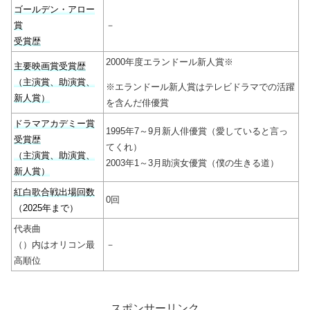
ゴールデン・アロー
賞
－
受賞歴
2000年度エランドール新人賞※
主要映画賞受賞歴
（主演賞、助演賞、
※エランドール新人賞はテレビドラマでの活躍
新人賞）
を含んだ俳優賞
ドラマアカデミー賞
1995年7～9月新人俳優賞（愛していると言っ
受賞歴
てくれ）
（主演賞、助演賞、
2003年1～3月助演女優賞（僕の生きる道）
新人賞）
紅白歌合戦出場回数
0回
（2025年まで）
代表曲
（）内はオリコン最
－
高順位
スポンサーリンク