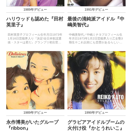
1989年デビュー
1991年デビュー
ハリウッドも認めた『田村
最後の清純派アイドル『中
英里子』
嶋美智代』
田村英里子プロフィール生年月日1973年
中嶋美智代／中嶋ミチヨプロフィール生
1月16日芸能界入り『決定!全日本歌謡選
年月日1973年1月2日芸能界入り乙女塾3
抜・スターは君だ』グランプリ初出世作
期生※これ以前にも芸歴があるらしいが
アニメ『アイドル伝説えり子』（1989年
詳細不明初出世作TV番組『パラダイス
4月）CDデビュー1989年3月15日（ロコ
GOGO』（1989年）CDデビュー1991年
モーション・ドリーム）ゴールデン・ア
1月30日（赤い花束）主要音楽祭受賞歴
ロー...
（最優...
1989年デビュー
1990年デビュー
永作博美がいたグループ
グラビアアイドルブームの
『ribbon』
火付け役『かとうれいこ』