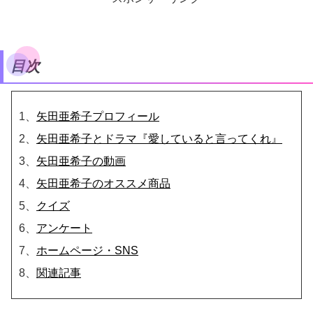
目次
1、
矢田亜希子プロフィール
2、
矢田亜希子とドラマ『愛していると言ってくれ』
3、
矢田亜希子の動画
4、
矢田亜希子のオススメ商品
5、
クイズ
6、
アンケート
7、
ホームページ・SNS
8、
関連記事