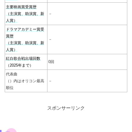
主要映画賞受賞歴
（主演賞、助演賞、新
－
人賞）
ドラマアカデミー賞受
賞歴
－
（主演賞、助演賞、新
人賞）
紅白歌合戦出場回数
0回
（2025年まで）
代表曲
（）内はオリコン最高
－
順位
スポンサーリンク