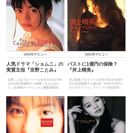
1992年デビュー
1991年デビュー
人気ドラマ「ショムニ」の
バストに1億円の保険？
実質主役『京野ことみ』
『井上晴美』
京野ことみプロフィール生年月日1978年
井上晴美プロフィール生年月日1974年9
10月18日芸能界入り映画『七人のおた
月23日芸能界入り第1回『HOP!STEP!と
く』出演者オーディション審査員特別賞
びだせアイドル』グランプリ初出世作TV
初出世作映画『七人のおたく』（1992年
番組『桜っ子クラブ』（1991年）CDデ
12月）CDデビュー1992年11月20日
ビュー1991年6月12日（ふりむかない
（NOW!）主要音楽祭受賞歴（最優秀新
で）主要音楽祭受賞歴（最優秀新人
人賞）...
賞）...