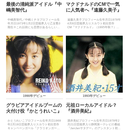
最後の清純派アイドル『中
マクドナルドのCMで一気
嶋美智代』
に人気者へ『遠藤久美子』
中嶋美智代／中嶋ミチヨプロフィール生
遠藤久美子プロフィール生年月日1978年
年月日1973年1月2日芸能界入り乙女塾3
4月8日芸能界入りスカウト初出世作
期生※これ以前にも芸歴があるらしいが
CM『マクドナルド』（1995年秋？）CD
詳細不明初出世作TV番組『パラダイス
デビュー1998年4月8日（好きなら好き
GOGO』（1989年）CDデビュー1991年
っ!）主要音楽祭受賞歴（最優秀新人賞）
1月30日（赤い花束）主要音楽祭受賞歴
－主要音楽祭受賞歴（大賞）－ゴールデ
（最優...
ン・アロー...
1990年デビュー
1993年デビュー
グラビアアイドルブームの
元祖ローカルアイドル？
火付け役『かとうれいこ』
『酒井美紀』
かとうれいこプロフィール生年月日1969
酒井美紀プロフィール生年月日1978年2
年2月19日芸能界入りスカウト初出世作
月21日芸能界入り静岡第一テレビの番組
キャンペーンガール『クラリオンガー
『JanJanサタデー』のアシスタント初出