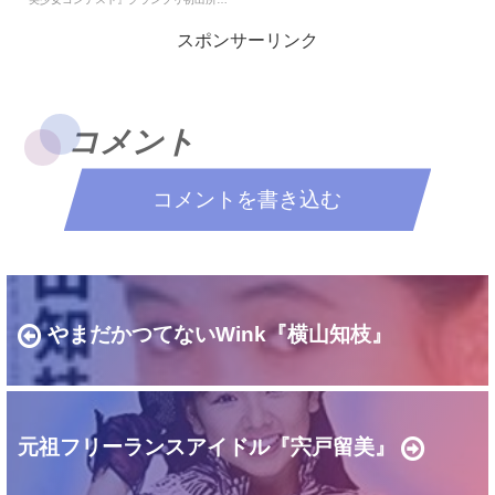
受賞歴（最優秀新人賞）－主要音楽祭受
テレビ番組『パオパオチャンネル』
賞歴（大賞）－ゴールデン・アロー賞受
（1989年4月）CDデビュー1989年4月
賞歴－主要映画...
スポンサーリンク
25日（君はどこにいるの）主要音楽祭受
賞歴（最優秀...
コメント
コメントを書き込む
やまだかつてないWink『横山知枝』
元祖フリーランスアイドル『宍戸留美』