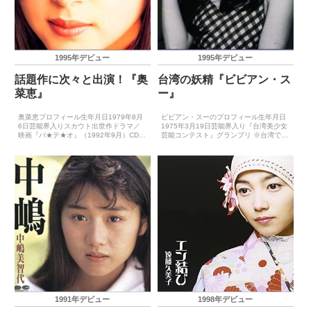
1995年デビュー
1995年デビュー
話題作に次々と出演！『奥
台湾の妖精『ビビアン・ス
菜恵』
ー』
奥菜恵プロフィール生年月日1979年8月
ビビアン・スーのプロフィール生年月日
6日芸能界入りスカウト出世作ドラマ／
1975年3月19日芸能界入り『台湾美少女
映画『パ★テ★オ』（1992年9月）CDデ
芸能コンテスト』グランプリ ※台湾での
ビュー1995年8月19日（この悲しみを乗
活動初出世作ドラマ『Missダイヤモン
り越えて） ゴールデン・アロー賞受賞歴
ド』（1995年10月）※日本での初出世
1996年演劇新人賞主要映画賞受賞歴（主
作CDデビュー1991年（我的心要去旅
演...
行）※『...
1991年デビュー
1998年デビュー