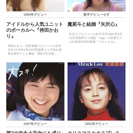
1993年デビュー
歌手デビューせず
アイドルから人気ユニット
魔裟斗と結婚『矢沢心』
のボーカルへ『持田かお
矢沢心プロフィール生年月日1981年3月
り』
16日芸能界入り雑誌『egg』の読者モデ
ル出身初出世作映画『バウンス ko
GALS』（1997年10月）CDデビュー－
持田かおり／持田香織プロフィール生年
主要音楽祭受賞歴（最優秀新人賞）－主
月日1978年3月24日芸能界入り子役出身
要音楽祭受賞歴（大賞）－ゴールデン・
初出世作テレビ番組『黒BUTA天国』
アロー賞...
（1993年4月）CDデビュー1993年7月
10日（あなたにお願い申し上げます。）
※黒BUTAオールスターズとして1993年
1...
1997年デビュー
1991年デビュー