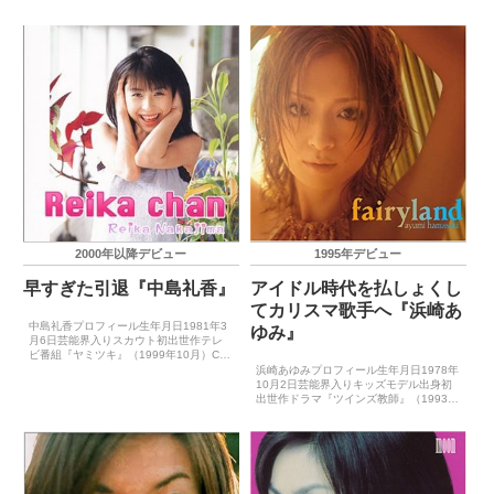
ル』（1989年9月）CDデビュー1990年5
世作テレビ番組『JanJanサタデー』
月21日（LISTEN TO YOUR HEART）ゴ
（1991年4月）CDデビュー1993年4月
ールデン・アロー賞受賞歴－主...
21日（永遠に好きと言えない）主要音
楽...
2000年以降デビュー
1995年デビュー
早すぎた引退『中島礼香』
アイドル時代を払しょくし
てカリスマ歌手へ『浜崎あ
中島礼香プロフィール生年月日1981年3
ゆみ』
月6日芸能界入りスカウト初出世作テレ
ビ番組『ヤミツキ』（1999年10月）CD
デビュー2000年4月21日（ハートのつば
浜崎あゆみプロフィール生年月日1978年
さ）主要音楽祭受賞歴（最優秀新人賞）
10月2日芸能界入りキッズモデル出身初
－主要音楽祭受賞歴（大賞）－ゴールデ
出世作ドラマ『ツインズ教師』（1993年
ン・アロ...
4月）CDデビュー1995年9月21日
（NOTHING FROM NOTHING）※1998
年4月8日（poker fac...