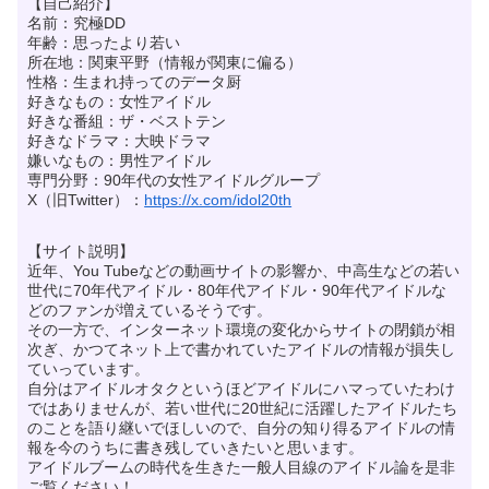
【自己紹介】
名前：究極DD
年齢：思ったより若い
所在地：関東平野（情報が関東に偏る）
性格：生まれ持ってのデータ厨
好きなもの：女性アイドル
好きな番組：ザ・ベストテン
好きなドラマ：大映ドラマ
嫌いなもの：男性アイドル
専門分野：90年代の女性アイドルグループ
X（旧Twitter）：
https://x.com/idol20th
【サイト説明】
近年、You Tubeなどの動画サイトの影響か、中高生などの若い
世代に70年代アイドル・80年代アイドル・90年代アイドルな
どのファンが増えているそうです。
その一方で、インターネット環境の変化からサイトの閉鎖が相
次ぎ、かつてネット上で書かれていたアイドルの情報が損失し
ていっています。
自分はアイドルオタクというほどアイドルにハマっていたわけ
ではありませんが、若い世代に20世紀に活躍したアイドルたち
のことを語り継いでほしいので、自分の知り得るアイドルの情
報を今のうちに書き残していきたいと思います。
アイドルブームの時代を生きた一般人目線のアイドル論を是非
ご覧ください！