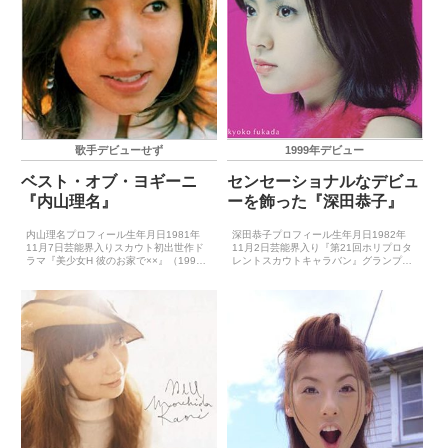
歌手デビューせず
1999年デビュー
ベスト・オブ・ヨギーニ
センセーショナルなデビュ
『内山理名』
ーを飾った『深田恭子』
内山理名プロフィール生年月日1981年
深田恭子プロフィール生年月日1982年
11月7日芸能界入りスカウト初出世作ド
11月2日芸能界入り『第21回ホリプロタ
ラマ『美少女H 彼のお家で××』（1998
レントスカウトキャラバン』グランプリ
年7月）CDデビュー－主要音楽祭受賞歴
出世作ドラマ『神様、もう少しだけ』
（最優秀新人賞）－主要音楽祭受賞歴
（1998年7月）CDデビュー1999年5月
（大賞）－ゴールデン・アロー賞受賞歴
19日（最後の果実）ゴールデン・アロー
－主要映画賞受...
賞受賞歴1...