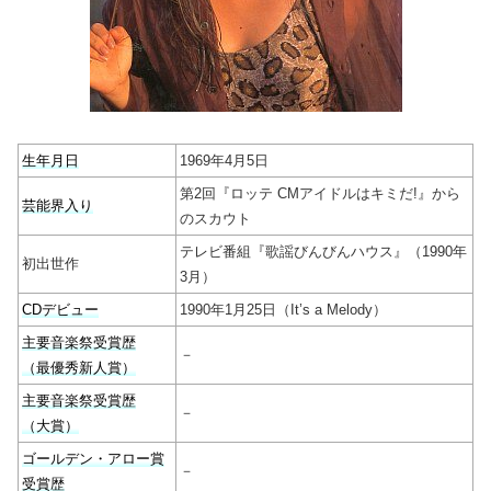
生年月日
1969年4月5日
第2回『ロッテ CMアイドルはキミだ!』から
芸能界入り
のスカウト
テレビ番組『歌謡びんびんハウス』（1990年
初出世作
3月）
CDデビュー
1990年1月25日（It’s a Melody）
主要音楽祭受賞歴
－
（最優秀新人賞）
主要音楽祭受賞歴
－
（大賞）
ゴールデン・アロー賞
－
受賞歴